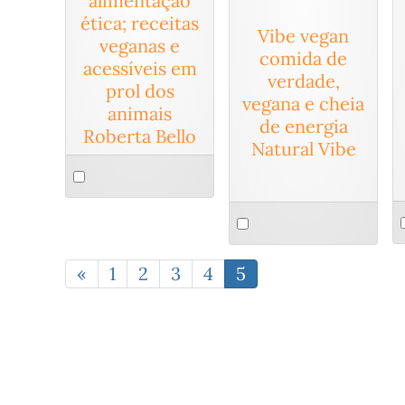
alimentação
ética; receitas
Vibe vegan
veganas e
comida de
acessíveis em
verdade,
prol dos
vegana e cheia
animais
de energia
Roberta Bello
Natural Vibe
Select
an
S
Select
item
a
an
i
item
«
1
2
3
4
5