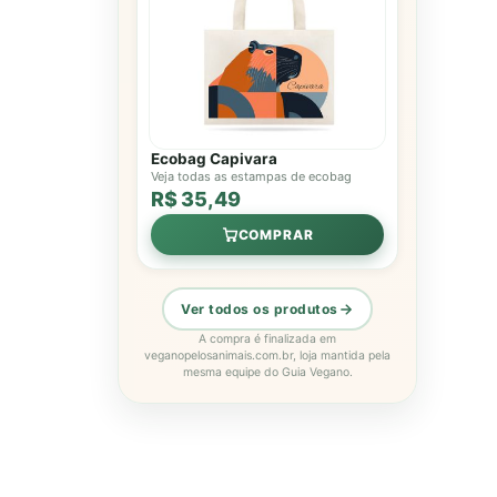
Ecobag Capivara
Veja todas as estampas de ecobag
R$ 35,49
COMPRAR
Ver todos os produtos
A compra é finalizada em
veganopelosanimais.com.br, loja mantida pela
mesma equipe do Guia Vegano.