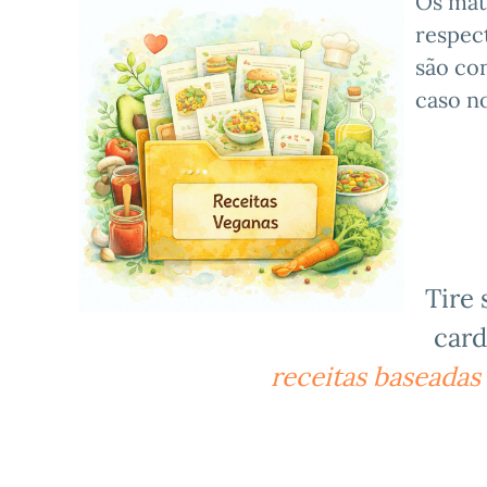
Os mat
respect
são con
caso n
Tire 
card
receitas baseadas