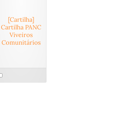
[Cartilha]
Cartilha PANC
Viveiros
Comunitários
elect
n
tem