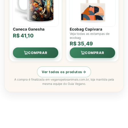
Caneca Ganesha
Ecobag Capivara
Veja todas as estampas de
R$ 41,10
ecobag
R$ 35,49
COMPRAR
COMPRAR
Ver todos os produtos
A compra é finalizada em veganopelosanimais.com.br, loja mantida pela
mesma equipe do Guia Vegano.