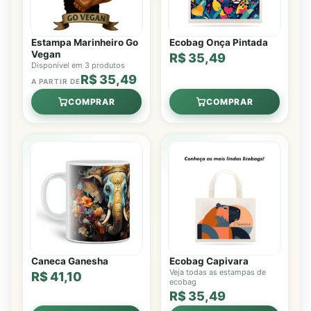
Estampa Marinheiro Go
Ecobag Onça Pintada
Vegan
R$ 35,49
Disponível em 3 produtos
R$ 35,49
A PARTIR DE
COMPRAR
COMPRAR
Caneca Ganesha
Ecobag Capivara
Veja todas as estampas de
R$ 41,10
ecobag
R$ 35,49