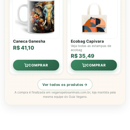
Caneca Ganesha
Ecobag Capivara
Veja todas as estampas de
R$ 41,10
ecobag
R$ 35,49
COMPRAR
COMPRAR
Ver todos os produtos
A compra é finalizada em veganopelosanimais.com.br, loja mantida pela
mesma equipe do Guia Vegano.