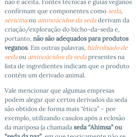
não é aceita. Fontes técnicas e guias veganos
confirmam que componentes como
seda
,
sericina
ou
aminoácidos da seda
derivam da
criação/exploração do bicho-da-seda e,
portanto,
não são adequados para produtos
veganos
. Em outras palavras,
hidrolisado de
seda
ou
aminoácidos da seda
presentes na
lista de ingredientes indicam que o produto
contém um derivado animal.
Vale mencionar que algumas empresas
podem alegar que certos derivados da seda
são obtidos de forma mais “ética” – por
exemplo, utilizando casulos após a eclosão
da mariposa (a chamada
seda “Ahimsa” ou
“seda da paz”
, em que teoricamente não se