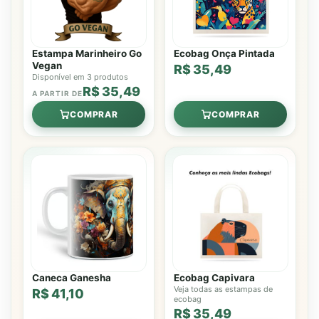
Estampa Marinheiro Go
Ecobag Onça Pintada
Vegan
R$ 35,49
Disponível em 3 produtos
R$ 35,49
A PARTIR DE
COMPRAR
COMPRAR
Caneca Ganesha
Ecobag Capivara
Veja todas as estampas de
R$ 41,10
ecobag
R$ 35,49