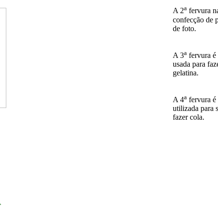
a
A 2
fervura n
confecção de 
de foto.
a
A 3
fervura é
usada para faz
gelatina.
a
A 4
fervura é
utilizada para 
fazer cola.
A