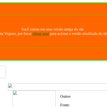
Você entrou em uma versão antiga do site
ia Vegano, por favor
clique aqui
para acessar a versão atualizada do sit
Outros
Fonte: