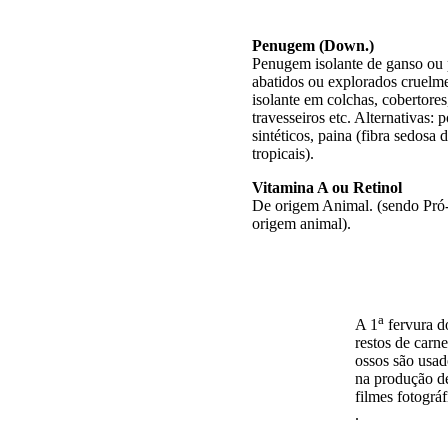
Penugem (Down.)
Penugem isolante de ganso ou 
abatidos ou explorados cruel
isolante em colchas, cobertores
travesseiros etc. Alternativas: p
sintéticos, paina (fibra sedosa
tropicais).
Vitamina A ou Retinol
De origem Animal. (sendo Pró
origem animal).
a
A 1
fervura d
restos de carne
ossos são usad
na produção d
filmes fotográf
.