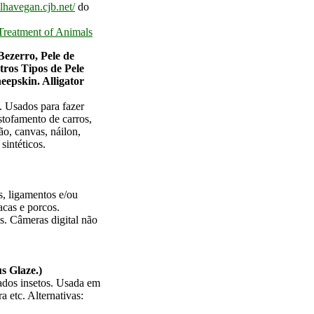
lhavegan.cjb.net/
do
 Treatment of Animals
ezerro, Pele de
tros Tipos de Pele
eepskin. Alligator
. Usados para fazer
estofamento de carros,
ão, canvas, náilon,
 sintéticos.
s, ligamentos e/ou
acas e porcos.
s. Câmeras digital não
s Glaze.)
ados insetos. Usada em
a etc. Alternativas: