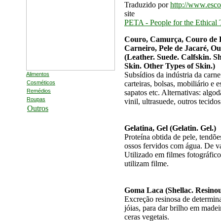
Traduzido por
http://www.esco
site
PETA - People for the Ethical
Couro, Camurça, Couro de B
Carneiro, Pele de Jacaré, Ou
(Leather. Suede. Calfskin. Sh
Skin. Other Types of Skin.)
Subsídios da indústria da carne
Alimentos
carteiras, bolsas, mobiliário e 
Cosméticos
Remédios
sapatos etc. Alternativas: algod
Roupas
vinil, ultrasuede, outros tecidos
Outros
Gelatina, Gel (Gelatin. Gel.)
Proteína obtida de pele, tendõe
ossos fervidos com água. De v
Utilizado em filmes fotográfico
utilizam filme.
Goma Laca (Shellac. Resinou
Excreção resinosa de determin
jóias, para dar brilho em madeir
ceras vegetais.