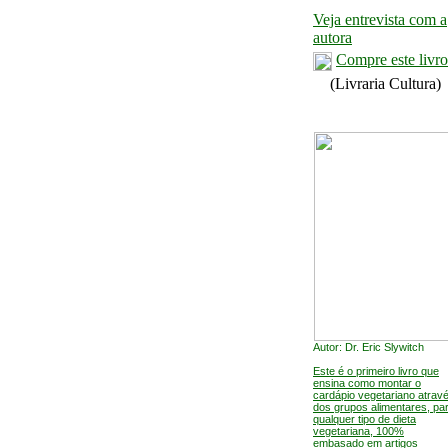
Veja entrevista com a
autora
Compre este livro
(Livraria Cultura)
Autor: Dr. Eric Slywitch
Este é o primeiro livro que
ensina como montar o
cardápio vegetariano atrav
dos grupos alimentares, pa
qualquer tipo de dieta
vegetariana, 100%
embasado em artigos