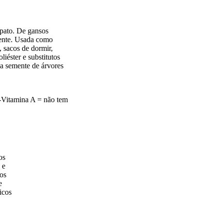
pato. De gansos
mente. Usada como
, sacos de dormir,
oliéster e substitutos
 da semente de árvores
-Vitamina A = não tem
os
 e
os
e
icos