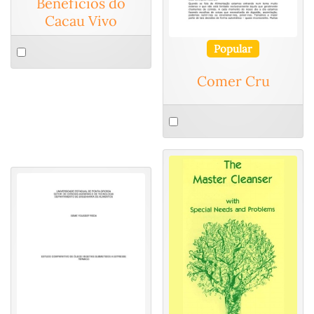
Benefícios do
Cacau Vivo
Select
Popular
an
Comer Cru
item
Select
an
item