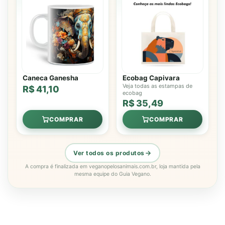
Caneca Ganesha
Ecobag Capivara
Veja todas as estampas de
R$ 41,10
ecobag
R$ 35,49
COMPRAR
COMPRAR
Ver todos os produtos
A compra é finalizada em veganopelosanimais.com.br, loja mantida pela
mesma equipe do Guia Vegano.