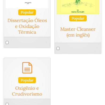
Popular
Popular
Dissertação Óleos
e Oxidação
Master Cleanser
Térmica
(em inglês)
Select
Select
an
an
item
item
documento
Popular
Oxigênio e
Crudivorismo
Select