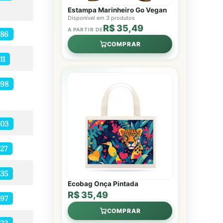
Estampa Marinheiro Go Vegan
Disponível em 3 produtos
R$ 35,49
A PARTIR DE
486
COMPRAR
11
498
403
27
35
Ecobag Onça Pintada
R$ 35,49
97
COMPRAR