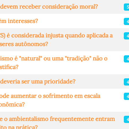
s devem receber consideração moral?
êm interesses?
4
TS) é considerada injusta quando aplicada a
4
seres autônomos?
ismo é "natural" ou uma "tradição" não o
4
stifica?
 deveria ser uma prioridade?
4
pode aumentar o sofrimento em escala
4
ronômica?
s e o ambientalismo frequentemente entram
4
to na prática?