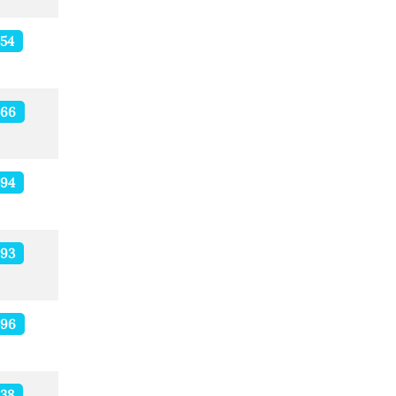
54
466
494
393
496
38