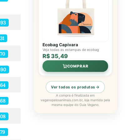
693
31
Ecobag Capivara
Veja todas as estampas de ecobag
70
R$ 35,49
COMPRAR
690
464
Ver todos os produtos
A compra é finalizada em
368
veganopelosanimais.com.br, loja mantida pela
mesma equipe do Guia Vegano.
508
79