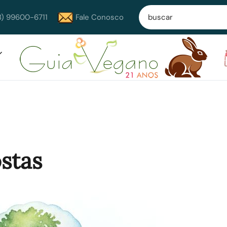
8) 99600-6711
Fale Conosco
stas