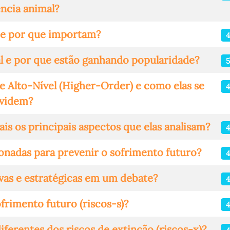
ncia animal?
 e por que importam?
tal e por que estão ganhando popularidade?
5
e Alto-Nível (Higher-Order) e como elas se
ividem?
is os principais aspectos que elas analisam?
ionadas para prevenir o sofrimento futuro?
4
vas e estratégicas em um debate?
4
frimento futuro (riscos-s)?
4
iferentes dos riscos de extinção (riscos-x)?