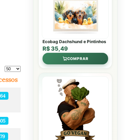
Ecobag Dachshund e Pintinhos
R$ 35,49
COMPRAR
Mostrar #
cessos
464
405
79