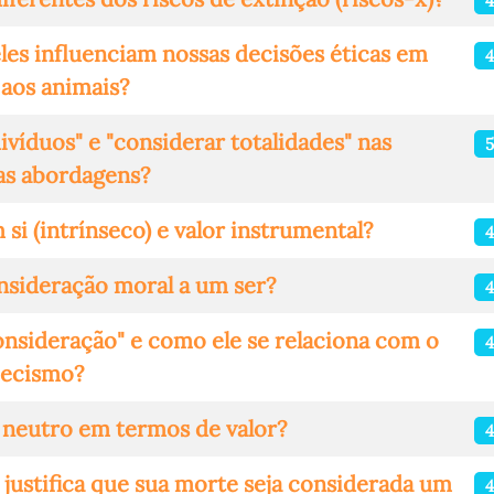
4
les influenciam nossas decisões éticas em
 aos animais?
ivíduos" e "considerar totalidades" nas
5
as abordagens?
 si (intrínseco) e valor instrumental?
4
onsideração moral a um ser?
4
consideração" e como ele se relaciona com o
4
pecismo?
 neutro em termos de valor?
4
justifica que sua morte seja considerada um
4