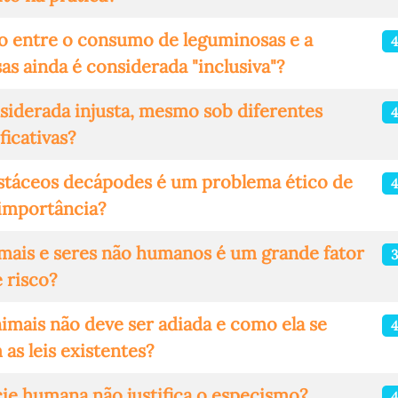
ão entre o consumo de leguminosas e a
4
as ainda é considerada "inclusiva"?
siderada injusta, mesmo sob diferentes
ificativas?
ustáceos decápodes é um problema ético de
importância?
imais e seres não humanos é um grande fator
 risco?
nimais não deve ser adiada e como ela se
as leis existentes?
ie humana não justifica o especismo?
4